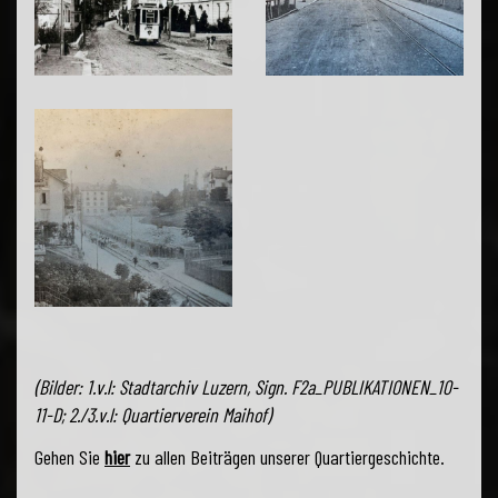
(Bilder: 1.v.l: Stadtarchiv Luzern, Sign. F2a_PUBLIKATIONEN_10-
11-D; 2./3.v.l: Quartierverein Maihof)
Gehen Sie
hier
zu allen Beiträgen unserer Quartiergeschichte.